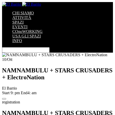
CHI SIAMO
ATTIVITÀ
SPAZI
EVENTI
COnoWORKING
USA GLI SPAZI
INFO
10
/
Ott
NAMNAMBULU + STARS CRUSADERS
+ ElectroNation
El Barrio
Start
9: pm
End
4: am
registration
NAMNAMBULU + STARS CRUSADERS