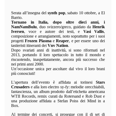
Serata all’insegna del
synth pop
, sabato 10 ottobre, a El
Barrio.
Tornano in Italia, dopo oltre dieci anni, i
NamNamBulu
, duo svizzero/greco, guidato da
Henrik
Iversen
, voce e autore dei testi, e
Vasi Vallis
,
composizione e arrangiamenti, noto soprattutto per i suoi
progetti
Frozen Plasma
e
Reaper
, e per essere uno dei
tastieristi itineranti dei
Vnv Nation
.
Dopo svariati anni di inattività, si sono riformati nel
2013, portando il loro spettacolo in tutto il mondo e
riscuotendo, inaspettatamente, ancora più successo che
nei primi anni 2000.
Un’occasione unica per ascoltare dal vivo il loro brani
più conosciuti!
L’apertura dell’evento è affidata ai torinesi
Stars
Crusaders
e alla loro electro sy-fy: melodie orecchiabili,
fantascienza, un album prodotto dall’etichetta americana
WTII Records, remix curati da Rotersand e Rob Dust e
una produzione affidata a Stefan Poiss dei Mind in a
Box.
Al termine dei concerti, si prosegue con il dj set di