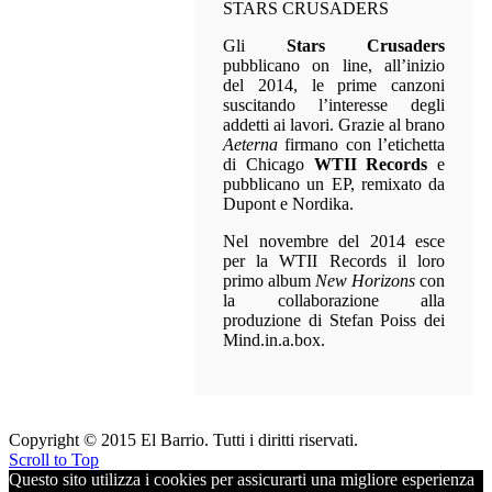
STARS CRUSADERS
Gli
Stars Crusaders
pubblicano on line, all’inizio
del 2014, le prime canzoni
suscitando l’interesse degli
addetti ai lavori. Grazie al brano
Aeterna
firmano con l’etichetta
di Chicago
WTII Records
e
pubblicano un EP, remixato da
Dupont e Nordika.
Nel novembre del 2014 esce
per la WTII Records il loro
primo album
New Horizons
con
la collaborazione alla
produzione di Stefan Poiss dei
Mind.in.a.box.
Copyright © 2015 El Barrio. Tutti i diritti riservati.
Scroll to Top
Questo sito utilizza i cookies per assicurarti una migliore esperienza