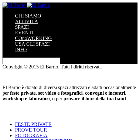
CHI SIAMO
ATTIVITÀ
SPAZI
EVENTI
COnoWORKING
USA GLI SPAZI
INFO
Copyright © 2015 El Barrio. Tutti i diritti riservati.
El Barrio è dotato di diversi spazi attrezzati e adatti occasionalmente
per
feste private
,
set video e fotografici
,
convegni e incontri
,
workshop e laboratori
, o per
provare il tour della tua band
.
FESTE PRIVATE
PROVE TOUR
FOTOGRAFIA