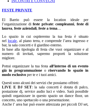
INCONTRI E CONVEGNI
FESTE PRIVATE
El Barrio può essere la location ideale per
l’organizzazione di
feste private
:
compleanni
,
feste di
laurea
,
feste aziendali
,
feste a tema
…
Lo spazio in cui ospiteremo la tua festa è situato
nel
locale
, al piano terra, e comprende l’area ingresso e
bar, la sala concerti e il giardino esterno.
In base alla tipologia di festa che vuoi organizzare e al
numero di invitati, sapremo proporti la soluzione
migliore.
Potrai organizzare la tua festa
all’interno di un evento
già in programmazione
o
riservando lo spazio in
modo esclusivo
per te e i tuoi amici.
Questi sono alcuni dei servizi che possiamo offrirti:
LIVE E DJ SET
: la sala concerti è dotata di palco,
postazione dj, service audio luci e video. Sarà possibile
quindi organizzare in questo spazio un dance floor, un
concerto, uno spettacolo o una presentazione.
Anche l’ area bar può essere attrezzata per piccoli DJ set,