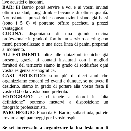
live acustici o incontri.
BAR
: El Barrio potrà servire a voi e ai vostri invitati
ottimi cocktail, long drink e bevande di ottima qualità.
Nonostante i prezzi delle consumazioni siano già bassi
(sotto i 5 €) vi potremo offrire pacchetti a prezzi
vantaggiosi.
CUCINA
: disponiamo di una grande cucina
professionale in grado di fornire un servizio catering con
menù personalizzato o una ricca linea di panini preparati
al momento.
ALLESTIMENTI
: oltre alle dotazioni tecniche già
presenti, grazie ai contatti instaurati con i migliori
fornitori del territorio siamo in grado di soddisfare ogni
vostra esigenza scenografica.
CAST ARTISTICO
: sono più di dieci anni che
organizziamo concerti ed eventi e dunque, se ne avete il
desiderio, siamo in grado di portare alla vostra festa il
vostro DJ o la vostra band preferita.
FOTOGRAFO
: se ci tenete ai ricordi in “alta
definizione” potremo mettervi a disposizione un
fotografo professionista.
PARCHEGGIO
: Fuori da El Barrio, sulla strada, potrete
trovare ampi parcheggi per i vostri ospiti.
Se sei interessato a organizzare la tua festa non ti