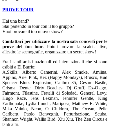
PROVE TOUR
Hai una band?
Stai partendo in tour con il tuo gruppo?
Vuoi provare il tuo nuovo show?
Contattaci per utilizzare la nostra sala concerti per le
prove del tuo tour
. Potrai provare la scaletta live,
allestire le scenografie, organizzare un secret show!
Fra i tanti artisti nazionali ed internazionali che si sono
esibiti a El Barrio:
A.Skillz, Alberto Camerini, Alex Smoke, Amiina,
Appino, Ariel Pink, Bez (Happy Mondays), Brusco, Bud
Spencer Blues Explosion, Calibro 35, Cesare Basile,
Crisma, Dente, Dirty Beaches, Dj Gruff, Ex-Otago,
Fairmont, Filastine, Fratelli di Soledad, General Levy,
Hugo Race, Jens Lekman, Jennifer Gentle, King
Earthquake, Lydia Lunch, Mariposa, Matthew E. White,
Mika Vainio, Neon, O Children, The Ocean, Pelle
Carlberg, Paolo Benvegnù, Perturbazione, Scuba,
Shannon Wright, Wallis Bird, Xiu Xiu, The Zen Circus e
tanti altri.